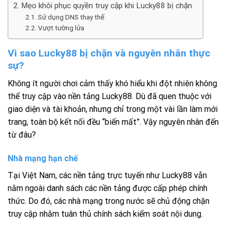
Mẹo khôi phục quyền truy cập khi Lucky88 bị chặn
Sử dụng DNS thay thế
Vượt tường lửa
Vì sao Lucky88 bị chặn và nguyên nhân thực
sự?
Không ít người chơi cảm thấy khó hiểu khi đột nhiên không
thể truy cập vào nền tảng Lucky88. Dù đã quen thuộc với
giao diện và tài khoản, nhưng chỉ trong một vài lần làm mới
trang, toàn bộ kết nối đều “biến mất”. Vậy nguyên nhân đến
từ đâu?
Nhà mạng hạn chế
Tại Việt Nam, các nền tảng trực tuyến như Lucky88 vẫn
nằm ngoài danh sách các nền tảng được cấp phép chính
thức. Do đó, các nhà mạng trong nước sẽ chủ động chặn
truy cập nhằm tuân thủ chính sách kiểm soát nội dung.