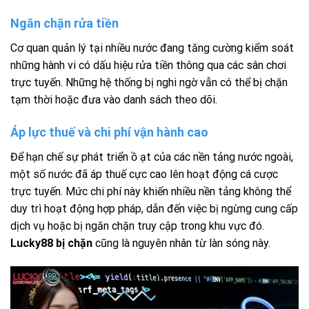
Ngăn chặn rửa tiền
Cơ quan quản lý tại nhiều nước đang tăng cường kiểm soát
những hành vi có dấu hiệu rửa tiền thông qua các sân chơi
trực tuyến. Những hệ thống bị nghi ngờ vẫn có thể bị chặn
tạm thời hoặc đưa vào danh sách theo dõi.
Áp lực thuế và chi phí vận hành cao
Để hạn chế sự phát triển ồ ạt của các nền tảng nước ngoài,
một số nước đã áp thuế cực cao lên hoạt động cá cược
trực tuyến. Mức chi phí này khiến nhiều nền tảng không thể
duy trì hoạt động hợp pháp, dẫn đến việc bị ngừng cung cấp
dịch vụ hoặc bị ngăn chặn truy cập trong khu vực đó.
Lucky88 bị chặn
cũng là nguyên nhân từ làn sóng này.