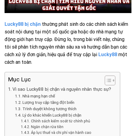
Lucky88 bị chặn
thường phát sinh do các chính sách kiểm
soát nội dung tại một số quốc gia hoặc do nhà mạng tự
động giới hạn truy cập. Đừng lo, trong bài viết này, chúng
tôi sẽ phân tích nguyên nhân sâu xa và hướng dẫn bạn các
cách xử lý đơn giản, hiệu quả để truy cập lại
Lucky88
một
cách an toàn.
Mục Lục
Vì sao Lucky88 bị chặn và nguyên nhân thực sự?
Nhà mạng hạn chế
Lượng truy cập tăng đột biến
Trình duyệt không tương thích
Lý do khác khiến Lucky88 bị chặn
Chính sách kiểm soát từ chính phủ
Ngăn chặn rửa tiền
Áp lực thuế và chi phí vận hành cao