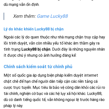
dù mạng vẫn ổn định.
Xem thêm:
Game Lucky88
Lý do khác khiến Lucky88 bị chặn
Ngoài các lý do quen thuộc như nhà mạng chặn truy cập hay
lỗi trình duyệt, vẫn còn nhiều yếu tố khác âm thầm gây ra
tình trạng
Lucky88 bị chặn
. Dưới đây là những nguyên nhân
ít được chú ý nhưng có ảnh hưởng đáng kể:
Chính sách kiểm soát từ chính phủ
Một số quốc gia áp dụng biện pháp kiểm duyệt internet
chặt chẽ để hạn chế người dân tiếp cận các nền tảng cá
cược trực tuyến. Mục tiêu là bảo vệ công dân khỏi các rủi ro
tài chính, nghiện cờ bạc và các hệ lụy xã hội khác. Lucky88,
dù có danh tiếng quốc tế, vẫn không ngoại lệ trước hàng rào
pháp lý này.