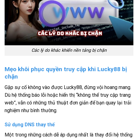
Các lý do khác khiến nền tảng bị chặn
Mẹo khôi phục quyền truy cập khi Lucky88 bị
chặn
Gặp sự cố không vào được Lucky88, đừng vội hoang mang.
Dù hệ thống báo lỗi hoặc hiển thị “không thể truy cập trang
web”, vẫn có những thủ thuật đơn giản để bạn quay lại trải
nghiệm như bình thường.
Sử dụng DNS thay thế
Một trong những cách dễ áp dụng nhất là thay đổi hệ thống