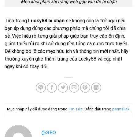
Mẹo khôi phục khi trang web gặp vấn đề bị chặn
Tình trạng
Lucky88 bị chặn
sẽ không còn là trở ngại nếu
bạn áp dụng đúng các phương pháp mà chúng tôi đã chia
sẻ. Việc hiểu rõ từng giải pháp giúp bạn truy cập ổn định,
giảm thiểu rủi ro khi sử dụng nền tảng cá cược trực tuyến.
Để không bỏ lỡ các mẹo hữu ích và thông tin mới nhất, hãy
thường xuyên ghé thăm trang của Lucky88 và cập nhật
ngay khi có thay đổi.
Mục nhập này đã được đăng trong
Tin Tức
. Đánh dấu trang
permalink
.
@SEO