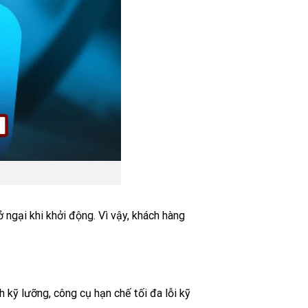
ngại khi khởi động. Vì vậy, khách hàng
 kỹ lưỡng, công cụ hạn chế tối đa lỗi kỹ