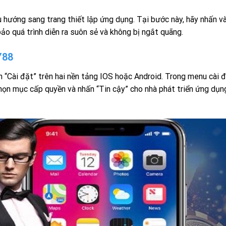
u hướng sang trang thiết lập ứng dụng. Tại bước này, hãy nhấn và
o quá trình diễn ra suôn sẻ và không bị ngắt quãng.
Y88
n “Cài đặt” trên hai nền tảng IOS hoặc Android. Trong menu cài đ
y chọn mục cấp quyền và nhấn “Tin cậy” cho nhà phát triển ứng d