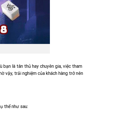
ù bạn là tân thủ hay chuyên gia, việc tham
hờ vậy, trải nghiệm của khách hàng trở nên
ụ thể như sau: