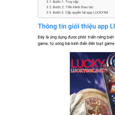
Bước 1: Truy cập
Bước 2: Tiến hành thao tác
Bước 3: Cấp quyền tải app LUCKY88
Thông tin giới thiệu app
Đây là ứng dụng được phát triển riêng biệt
game, từ sòng bài kinh điển đến loạt game o