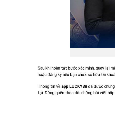
Sau khi hoàn tất bước xác minh, quay lại 
hoặc đăng ký nếu bạn chưa sở hữu tài khoả
Thông tin về
app LUCKY88
đã được chúng t
tại. Đừng quên theo dõi những bài viết hấ