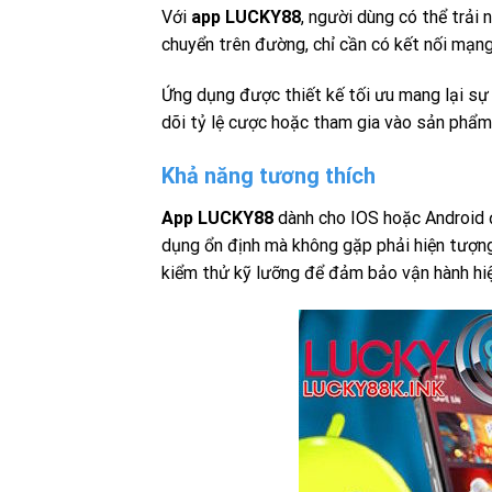
Với
app LUCKY88
, người dùng có thể trải 
chuyển trên đường, chỉ cần có kết nối mạng
Ứng dụng được thiết kế tối ưu mang lại sự 
dõi tỷ lệ cược hoặc tham gia vào sản phẩm
Khả năng tương thích
App LUCKY88
dành cho IOS hoặc Android đ
dụng ổn định mà không gặp phải hiện tượng
kiểm thử kỹ lưỡng để đảm bảo vận hành hiệu