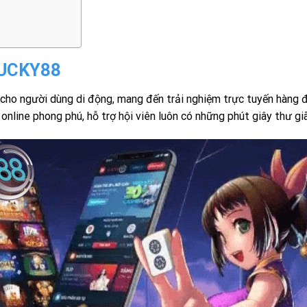
 LUCKY88
 cho người dùng di động, mang đến trải nghiệm trực tuyến hàng 
nline phong phú, hỗ trợ hội viên luôn có những phút giây thư giã